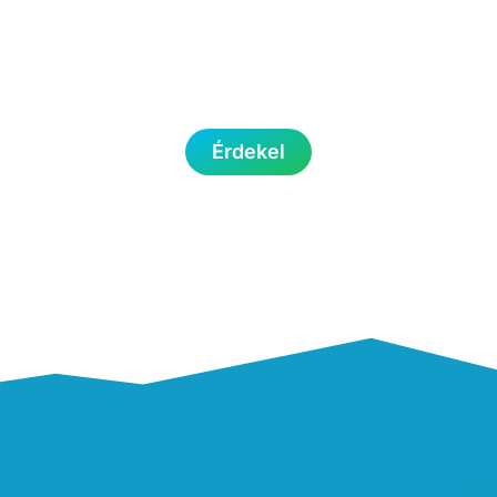
konzultációd
Tapasztald meg első kézből, hogy hogyan
tudok neked segíteni céljaid elérésében
Érdekel