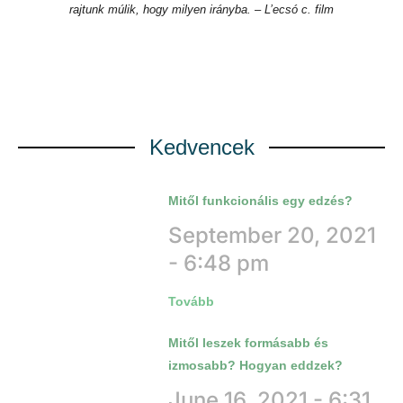
rajtunk múlik, hogy milyen irányba. –
L’ecsó c. film
Kedvencek
Mitől funkcionális egy edzés?
September 20, 2021
6:48 pm
Tovább
Mitől leszek formásabb és
izmosabb? Hogyan eddzek?
June 16, 2021
6:31