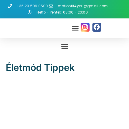
+36 20 596 0509
motionfit4you@gmail.com
Hétfő - Péntek: 08:00 - 20:00
Életmód Tippek