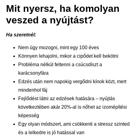
Mit nyersz, ha komolyan
veszed a nyújtást?
Ha szeretnél:
Nem úgy mozogni, mint egy 100 éves
Könnyen lehajolni, mikor a cipődet kell bekötni
Probléma nélkül feltenni a csúcsdíszt a
karácsonyfára
Edzés után nem napokig vergődni kínok közt, mert
mindenhol fáj
Fejlődést látni az edzések hatására – nyújtás
következtében akár 20%-al is nőhet az izomépítési
képesség
Egy olyan módszert, ami csökkenti a stressz szinted
és a lelkedre is jó hatással van