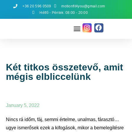
+36 20 596 0509
motionfit4you@gmail.com
Hétfő - Péntek: 08:00 - 20:00
Két titkos összetevő, amit
mégis elbliccelünk
January 5, 2022
Nincs rá időm, fáj, semmi értelme, unalmas, fárasztó…
ugye ismerősek ezek a kifogások, mikor a bemelegítésre