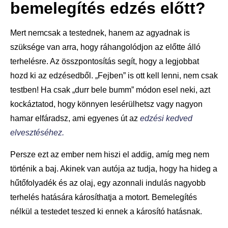
bemelegítés edzés előtt?
Mert nemcsak a testednek, hanem az agyadnak is
szüksége van arra, hogy ráhangolódjon az előtte álló
terhelésre. Az összpontosítás segít, hogy a legjobbat
hozd ki az edzésedből. „Fejben” is ott kell lenni, nem csak
testben! Ha csak „durr bele bumm” módon esel neki, azt
kockáztatod, hogy könnyen lesérülhetsz vagy nagyon
hamar elfáradsz, ami egyenes út az
edzési kedved
elvesztéséhez.
Persze ezt az ember nem hiszi el addig, amíg meg nem
történik a baj. Akinek van autója az tudja, hogy ha hideg a
hűtőfolyadék és az olaj, egy azonnali indulás nagyobb
terhelés hatására károsíthatja a motort. Bemelegítés
nélkül a testedet teszed ki ennek a károsító hatásnak.