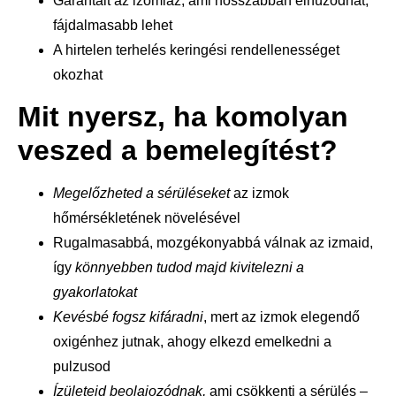
Garantált az izomláz, ami hosszabban elhúzódhat,
fájdalmasabb lehet
A hirtelen terhelés keringési rendellenességet
okozhat
Mit nyersz, ha komolyan
veszed a bemelegítést?
Megelőzheted a sérüléseket
az izmok
hőmérsékletének növelésével
Rugalmasabbá, mozgékonyabbá válnak az izmaid,
így
könnyebben tudod majd kivitelezni a
gyakorlatokat
Kevésbé fogsz kifáradni
, mert az izmok elegendő
oxigénhez jutnak, ahogy elkezd emelkedni a
pulzusod
Ízületeid beolajozódnak,
ami csökkenti a sérülés –