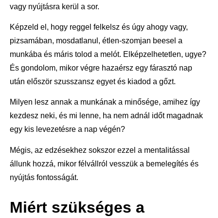
vagy nyújtásra kerül a sor.
Képzeld el, hogy reggel felkelsz és úgy ahogy vagy,
pizsamában, mosdatlanul, étlen-szomjan beesel a
munkába és máris tolod a melót. Elképzelhetetlen, ugye?
És gondolom, mikor végre hazaérsz egy fárasztó nap
után először szusszansz egyet és kiadod a gőzt.
Milyen lesz annak a munkának a minősége, amihez így
kezdesz neki, és mi lenne, ha nem adnál időt magadnak
egy kis levezetésre a nap végén?
Mégis, az edzésekhez sokszor ezzel a mentalitással
állunk hozzá, mikor félvállról vesszük a bemelegítés és
nyújtás fontosságát.
Miért szükséges a