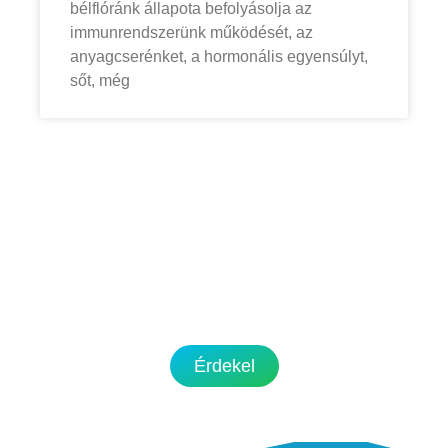
bélflóránk állapota befolyásolja az
immunrendszerünk működését, az
anyagcserénket, a hormonális egyensúlyt,
sőt, még
Kérd az ingyenes
konzultációt!
Tapasztald meg első kézből, hogy hogyan
tudok neked segíteni céljaid elérésében.
Érdekel