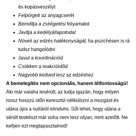
és kopásveszélyt
Felpörgeti
az anyagcserét
Beindítja a zsírégetési
folyamatot
Javítja a kedélyállapotodat
Növeli az edzés hatékonyságát,
ha pszichésen is rá
tudsz hangolódni
Javul a
koordinációd
Csökken
a reakcióidőd
Nagyobb kedved lesz
az edzéshez
A bemelegítés nem opcionális, hanem létfontosságú!
Aki már valaha lesérült, az tudja igazán, hogy milyen
rossz hosszú időn keresztül nélkülözni a mozgást és
utána újra a nulláról elindulni. Sőt lehet, hogy utána a
sérült testrészt már soha nem lesz olyan, mint azelőtt. Ne
kelljen ezt megtapasztalnod!