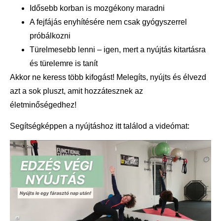
Idősebb korban is mozgékony maradni
A fejfájás enyhítésére nem csak gyógyszerrel
próbálkozni
Türelmesebb lenni – igen, mert a nyújtás kitartásra
és türelemre is tanít
Akkor ne keress több kifogást! Melegíts, nyújts és élvezd
azt a sok pluszt, amit hozzátesznek az
életminőségedhez!
Segítségképpen a nyújtáshoz itt találod a videómat: