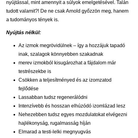
nyújtással, mint amennyit a súlyok emelgetésével. Talán
tudott valamit?! De ne csak Arnold győzzön meg, hanem
a tudományos tények is.
Nyújtás nélkül:
Az izmok megrövidülnek – így a hozzájuk tapadó
inak, szalagok könnyebben szakadnak
merev izmokból kisugározhat a fájdalom már
testrészekbe is
Csökken a teljesítményed és az izomzatod
fejlődése
Lassabban tudsz regenerálódni
Intenzívebb és hosszan elhúzódó izomlázad lesz
Nehezebben tudsz egyes mozdulatokat elvégezni
hajlékonyság, rugalmasság híján
Elmarad a testi-lelki megnyugvás